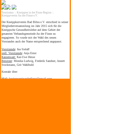
Tourismus
::
Kneippen in der Finne Region
::
Kneippverein An der Finne e.V.
Der Kneippkurverein Bad Bibra e.V. entschied in seiner
Mitgliederversammlung im Jahr 2015 sich für die
Kneippsche Gesundheitslehre auf dem Gebiet der
gesamten Verbandsgemeinde An der Finne zu
engagieren. So wurde mit der Wahl des neuen
Vorstandes auch der Name entsprechend angepasst.
Vorsitzende
: Ina Sielaff
stell. Vorsitzende
: Anja Ernst
Kassenwart:
Kai-Uwe Hesse
Beisitzer
: Monika Ludwig, Frederik Sandner, Annett
Stockmann, Grit Wahlbuhl
Kontakt über:
Mail:
kneippvereinanderfinne@gmail.com
Zitat von Sebastian Kneipp:
"Alles was wir brauchen, um gesund zu bleiben, hat uns
die Natur reichlich geschenkt"
letzte Änderung: 08.06.2026
Tourist Information
·
Sehenswürdigkeiten
·
Veranstaltungen
·
360° Panoramen
·
Urlaub in Familie
·