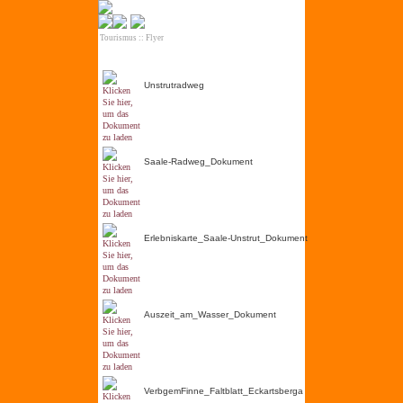
Tourismus
::
Flyer
Unstrutradweg
Saale-Radweg_Dokument
Erlebniskarte_Saale-Unstrut_Dokument
Auszeit_am_Wasser_Dokument
VerbgemFinne_Faltblatt_Eckartsberga