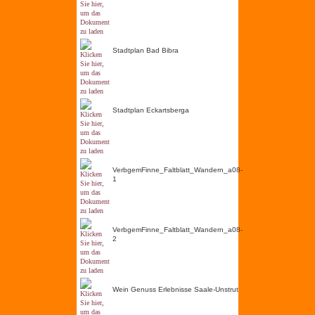
Stadtplan Bad Bibra
Stadtplan Eckartsberga
VerbgemFinne_Faltblatt_Wandern_a08-
1
VerbgemFinne_Faltblatt_Wandern_a08-
2
Wein Genuss Erlebnisse Saale-Unstrut