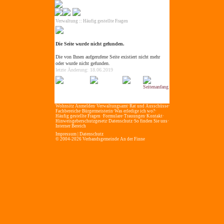
Verwaltung
::
Häufig gestellte Fragen
Die Seite wurde nicht gefunden.
Die von Ihnen aufgerufene Seite existiert nicht mehr
oder wurde nicht gefunden.
letzte Änderung: 18.06.2019
Wohnsitz Anmelden
·
Verwaltungsamt
·
Rat und Ausschüsse
·
Fachbereiche
·
Bürgermeisterin
·
Was erledige ich wo?
·
Häufig gestellte Fragen
·
Formulare
·
Trauungen
·
Kontakt
·
Hinweisgeberschutzgesetz
·
Datenschutz
·
So finden Sie uns
·
Interner Bereich
Impressum
|
Datenschutz
© 2004-2026 Verbandsgemeinde An der Finne