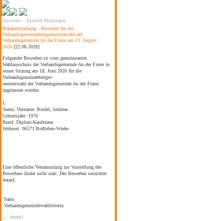
Aktuelles
::
Aktuelle Meldungen
Bekanntmachung - Bewerber für die
Verbandsgemeindebürgermeisterwahl der
Verbandsgemeinde An der Finne am 23. August
2026
[22.06.2026]
Folgender Bewerber ist vom gemeinsamen
Wahlausschuss der Verbandsgemeinde An der Finne in
seiner Sitzung am 18. Juni 2026 für die
Verbandsgemeindebürger-
meisterwahl der Verbandsgemeinde An der Finne
zugelassen worden.
1.
Name, Vorname:
Riedel, Andreas
Geburtsjahr:
1976
Beruf:
Diplom-Kaufmann
Wohnort:
06571 Roßleben-Wiehe
Eine öffentliche Versammlung zur Vorstellung des
Bewerbers findet nicht statt. Der Bewerber verzichtet
darauf.
Sann
Verbandsgemeindewahlleiterin
...
[mehr]