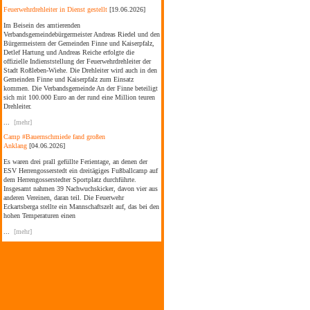
Feuerwehrdrehleiter in Dienst gestellt
[19.06.2026]
Im Beisein des amtierenden
Verbandsgemeindebürgermeister Andreas Riedel und den
Bürgermeistern der Gemeinden Finne und Kaiserpfalz,
Detlef Hartung und Andreas Reiche erfolgte die
offizielle Indienststellung der Feuerwehrdrehleiter der
Stadt Roßleben-Wiehe. Die Drehleiter wird auch in den
Gemeinden Finne und Kaiserpfalz zum Einsatz
kommen. Die Verbandsgemeinde An der Finne beteiligt
sich mit 100.000 Euro an der rund eine Million teuren
Drehleiter.
...
[mehr]
Camp #Bauernschmiede fand großen
Anklang
[04.06.2026]
Es waren drei prall gefüllte Ferientage, an denen der
ESV Herrengosserstedt ein dreitägiges Fußballcamp auf
dem Herrengosserstedter Sportplatz durchführte.
Insgesamt nahmen 39 Nachwuchskicker, davon vier aus
anderen Vereinen, daran teil. Die Feuerwehr
Eckartsberga stellte ein Mannschaftszelt auf, das bei den
hohen Temperaturen einen
...
[mehr]
Sommerfest im Kinderhaus Bad Bibra
[04.06.2026]
Am Kindertag wurde auch das Sommerfest im
Kinderhaus Bad Bibra gefeiert. Der amtierende
Verbandsgemeindebürgermeister Andreas Riedel folgte
der Einladung der Bildungs- und
Kooperationsgesellschaft Burgenlandkreis mbH (BUK)
gemeinsam mit dem stellvertretenden Bürgermeister der