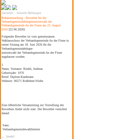
Aktuelles
::
Aktuelle Meldungen
Bekanntmachung - Bewerber für die
Verbandsgemeindebürgermeisterwahl der
Verbandsgemeinde An der Finne am 23. August
2026
[22.06.2026]
Folgender Bewerber ist vom gemeinsamen
Wahlausschuss der Verbandsgemeinde An der Finne in
seiner Sitzung am 18. Juni 2026 für die
Verbandsgemeindebürger-
meisterwahl der Verbandsgemeinde An der Finne
zugelassen worden.
1.
Name, Vorname:
Riedel, Andreas
Geburtsjahr:
1976
Beruf:
Diplom-Kaufmann
Wohnort:
06571 Roßleben-Wiehe
Eine öffentliche Versammlung zur Vorstellung des
Bewerbers findet nicht statt. Der Bewerber verzichtet
darauf.
Sann
Verbandsgemeindewahlleiterin
...
[mehr]