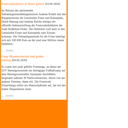
Feuerwehrdrehleiter in Dienst gestellt
[19.06.2026]
Im Beisein des amtierenden
Verbandsgemeindebürgermeister Andreas Riedel und den
Bürgermeistern der Gemeinden Finne und Kaiserpfalz,
Detlef Hartung und Andreas Reiche erfolgte die
offizielle Indienststellung der Feuerwehrdrehleiter der
Stadt Roßleben-Wiehe. Die Drehleiter wird auch in den
Gemeinden Finne und Kaiserpfalz zum Einsatz
kommen. Die Verbandsgemeinde An der Finne beteiligt
sich mit 100.000 Euro an der rund eine Million teuren
Drehleiter.
...
[mehr]
Camp #Bauernschmiede fand großen
Anklang
[04.06.2026]
Es waren drei prall gefüllte Ferientage, an denen der
ESV Herrengosserstedt ein dreitägiges Fußballcamp auf
dem Herrengosserstedter Sportplatz durchführte.
Insgesamt nahmen 39 Nachwuchskicker, davon vier aus
anderen Vereinen, daran teil. Die Feuerwehr
Eckartsberga stellte ein Mannschaftszelt auf, das bei den
hohen Temperaturen einen
...
[mehr]
Sommerfest im Kinderhaus Bad Bibra
[04.06.2026]
Am Kindertag wurde auch das Sommerfest im
Kinderhaus Bad Bibra gefeiert. Der amtierende
Verbandsgemeindebürgermeister Andreas Riedel folgte
der Einladung der Bildungs- und
Kooperationsgesellschaft Burgenlandkreis mbH (BUK)
gemeinsam mit dem stellvertretenden Bürgermeister der