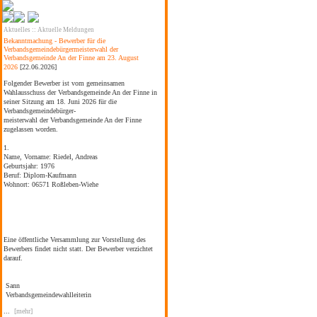
Aktuelles
::
Aktuelle Meldungen
Bekanntmachung - Bewerber für die
Verbandsgemeindebürgermeisterwahl der
Verbandsgemeinde An der Finne am 23. August
2026
[22.06.2026]
Folgender Bewerber ist vom gemeinsamen
Wahlausschuss der Verbandsgemeinde An der Finne in
seiner Sitzung am 18. Juni 2026 für die
Verbandsgemeindebürger-
meisterwahl der Verbandsgemeinde An der Finne
zugelassen worden.
1.
Name, Vorname:
Riedel, Andreas
Geburtsjahr:
1976
Beruf:
Diplom-Kaufmann
Wohnort:
06571 Roßleben-Wiehe
Eine öffentliche Versammlung zur Vorstellung des
Bewerbers findet nicht statt. Der Bewerber verzichtet
darauf.
Sann
Verbandsgemeindewahlleiterin
...
[mehr]