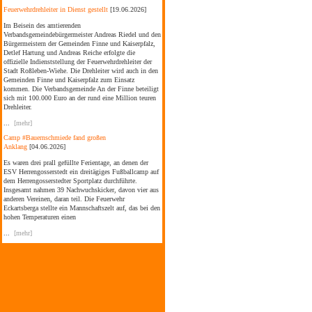
Feuerwehrdrehleiter in Dienst gestellt
[19.06.2026]
Im Beisein des amtierenden
Verbandsgemeindebürgermeister Andreas Riedel und den
Bürgermeistern der Gemeinden Finne und Kaiserpfalz,
Detlef Hartung und Andreas Reiche erfolgte die
offizielle Indienststellung der Feuerwehrdrehleiter der
Stadt Roßleben-Wiehe. Die Drehleiter wird auch in den
Gemeinden Finne und Kaiserpfalz zum Einsatz
kommen. Die Verbandsgemeinde An der Finne beteiligt
sich mit 100.000 Euro an der rund eine Million teuren
Drehleiter.
...
[mehr]
Camp #Bauernschmiede fand großen
Anklang
[04.06.2026]
Es waren drei prall gefüllte Ferientage, an denen der
ESV Herrengosserstedt ein dreitägiges Fußballcamp auf
dem Herrengosserstedter Sportplatz durchführte.
Insgesamt nahmen 39 Nachwuchskicker, davon vier aus
anderen Vereinen, daran teil. Die Feuerwehr
Eckartsberga stellte ein Mannschaftszelt auf, das bei den
hohen Temperaturen einen
...
[mehr]
Sommerfest im Kinderhaus Bad Bibra
[04.06.2026]
Am Kindertag wurde auch das Sommerfest im
Kinderhaus Bad Bibra gefeiert. Der amtierende
Verbandsgemeindebürgermeister Andreas Riedel folgte
der Einladung der Bildungs- und
Kooperationsgesellschaft Burgenlandkreis mbH (BUK)
gemeinsam mit dem stellvertretenden Bürgermeister der