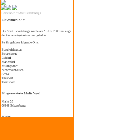
Gemeinden
::
Stadt Eckartsberga
Einwohner:
2.424
Die Stadt Eckartsberga wurde am 1. Juli 2009 im Zuge
der Gemeindegebietsreform gebildet.
Zu ihr gehören folgende Orte:
Burgholzhausen
Eckartsberga
Lißdorf
Marienthal
Millingsdorf
Niederholzhausen
Seena
Thüsdorf
Tromsdorf
Bürgermeisterin
Marlis Vogel
Markt 20
06648 Eckartsberga
Telefon
034467 30212
Mail
bm-eckartsberga@vgem-finne.de
Sprechzeiten