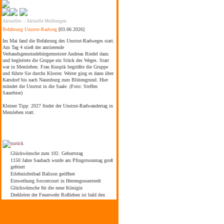
Aktuelles
::
Aktuelle Meldungen
Befahrung Unstrut-Radweg
[03.06.2026]
Im Mai fand die Befahrung des Unstrut-Radweges statt.
Am Tag 4 stieß der amtierende
Verbandsgemeindebürgermeister Andreas Riedel dazu
und begleitete die Gruppe ein Stück des Weges. Start
war in Memleben. Frau Knopik begrüßte die Gruppe
und führte Sie durchs Kloster. Weiter ging es dann über
Karsdorf bis nach Naumburg zum Blütengrund. Hier
mündet die Unstrut in die Saale. (Foto: Steffen
Sauerbier)
Kleiner Tipp: 2027 findet der Unstrut-Radwandertag in
Memleben statt.
Glückwünsche zum 102. Geburtstag
1150 Jahre Saubach wurde am Pfingstsonntag groß
gefeiert
Erlebnisfreibad Balison geöffnet
Einweihung Soccercourt in Herrengosserstedt
Glückwünsche für die neue Königin
Drehleiter der Feuerwehr Roßleben ist bald den
Gemeinden Kaiserpfalz und Finne im Einsatz
Feierliche Einweihung Sportlerheim in Lossa
Monika Ludwig ist nicht mehr Bürgermeisterin der
Verbandsgemeinde An der Finne