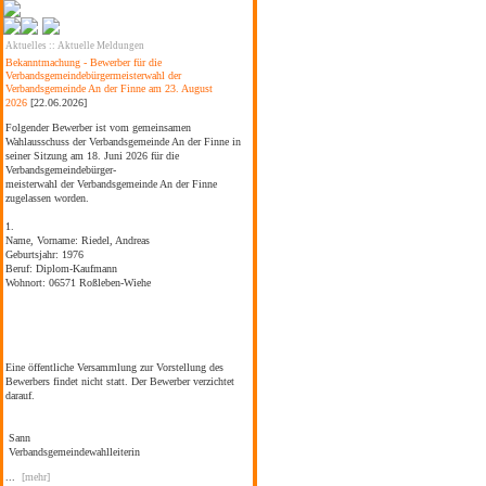
Aktuelles
::
Aktuelle Meldungen
Bekanntmachung - Bewerber für die
Verbandsgemeindebürgermeisterwahl der
Verbandsgemeinde An der Finne am 23. August
2026
[22.06.2026]
Folgender Bewerber ist vom gemeinsamen
Wahlausschuss der Verbandsgemeinde An der Finne in
seiner Sitzung am 18. Juni 2026 für die
Verbandsgemeindebürger-
meisterwahl der Verbandsgemeinde An der Finne
zugelassen worden.
1.
Name, Vorname:
Riedel, Andreas
Geburtsjahr:
1976
Beruf:
Diplom-Kaufmann
Wohnort:
06571 Roßleben-Wiehe
Eine öffentliche Versammlung zur Vorstellung des
Bewerbers findet nicht statt. Der Bewerber verzichtet
darauf.
Sann
Verbandsgemeindewahlleiterin
...
[mehr]