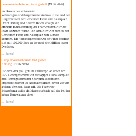
Feuerwehrdrehleiter in Dienst gestellt
[19.06.2026]
Im Beisein des amtierenden
Verbandsgemeindebürgermeister Andreas Riedel und den
Bürgermeistern der Gemeinden Finne und Kaiserpfalz,
Detlef Hartung und Andreas Reiche erfolgte die
offizielle Indienststellung der Feuerwehrdrehleiter der
Stadt Roßleben-Wiehe. Die Drehleiter wird auch in den
Gemeinden Finne und Kaiserpfalz zum Einsatz
kommen. Die Verbandsgemeinde An der Finne beteiligt
sich mit 100.000 Euro an der rund eine Million teuren
Drehleiter.
...
[mehr]
Camp #Bauernschmiede fand großen
Anklang
[04.06.2026]
Es waren drei prall gefüllte Ferientage, an denen der
ESV Herrengosserstedt ein dreitägiges Fußballcamp auf
dem Herrengosserstedter Sportplatz durchführte.
Insgesamt nahmen 39 Nachwuchskicker, davon vier aus
anderen Vereinen, daran teil. Die Feuerwehr
Eckartsberga stellte ein Mannschaftszelt auf, das bei den
hohen Temperaturen einen
...
[mehr]
Sommerfest im Kinderhaus Bad Bibra
[04.06.2026]
Am Kindertag wurde auch das Sommerfest im
Kinderhaus Bad Bibra gefeiert. Der amtierende
Verbandsgemeindebürgermeister Andreas Riedel folgte
der Einladung der Bildungs- und
Kooperationsgesellschaft Burgenlandkreis mbH (BUK)
gemeinsam mit dem stellvertretenden Bürgermeister der