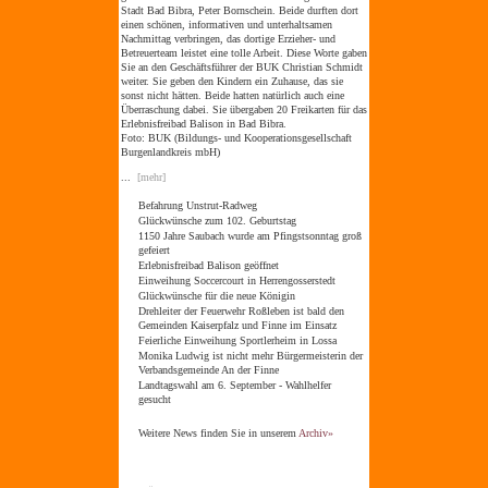
Stadt Bad Bibra, Peter Bornschein. Beide durften dort
einen schönen, informativen und unterhaltsamen
Nachmittag verbringen, das dortige Erzieher- und
Betreuerteam leistet eine tolle Arbeit. Diese Worte gaben
Sie an den Geschäftsführer der BUK Christian Schmidt
weiter. Sie geben den Kindern ein Zuhause, das sie
sonst nicht hätten. Beide hatten natürlich auch eine
Überraschung dabei. Sie übergaben 20 Freikarten für das
Erlebnisfreibad Balison in Bad Bibra.
Foto: BUK (Bildungs- und Kooperationsgesellschaft
Burgenlandkreis mbH)
...
[mehr]
Befahrung Unstrut-Radweg
Glückwünsche zum 102. Geburtstag
1150 Jahre Saubach wurde am Pfingstsonntag groß
gefeiert
Erlebnisfreibad Balison geöffnet
Einweihung Soccercourt in Herrengosserstedt
Glückwünsche für die neue Königin
Drehleiter der Feuerwehr Roßleben ist bald den
Gemeinden Kaiserpfalz und Finne im Einsatz
Feierliche Einweihung Sportlerheim in Lossa
Monika Ludwig ist nicht mehr Bürgermeisterin der
Verbandsgemeinde An der Finne
Landtagswahl am 6. September - Wahlhelfer
gesucht
Weitere News finden Sie in unserem
Archiv»