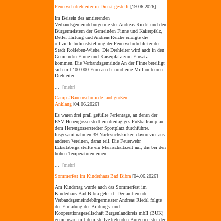
Feuerwehrdrehleiter in Dienst gestellt
[19.06.2026]
Im Beisein des amtierenden
Verbandsgemeindebürgermeister Andreas Riedel und den
Bürgermeistern der Gemeinden Finne und Kaiserpfalz,
Detlef Hartung und Andreas Reiche erfolgte die
offizielle Indienststellung der Feuerwehrdrehleiter der
Stadt Roßleben-Wiehe. Die Drehleiter wird auch in den
Gemeinden Finne und Kaiserpfalz zum Einsatz
kommen. Die Verbandsgemeinde An der Finne beteiligt
sich mit 100.000 Euro an der rund eine Million teuren
Drehleiter.
...
[mehr]
Camp #Bauernschmiede fand großen
Anklang
[04.06.2026]
Es waren drei prall gefüllte Ferientage, an denen der
ESV Herrengosserstedt ein dreitägiges Fußballcamp auf
dem Herrengosserstedter Sportplatz durchführte.
Insgesamt nahmen 39 Nachwuchskicker, davon vier aus
anderen Vereinen, daran teil. Die Feuerwehr
Eckartsberga stellte ein Mannschaftszelt auf, das bei den
hohen Temperaturen einen
...
[mehr]
Sommerfest im Kinderhaus Bad Bibra
[04.06.2026]
Am Kindertag wurde auch das Sommerfest im
Kinderhaus Bad Bibra gefeiert. Der amtierende
Verbandsgemeindebürgermeister Andreas Riedel folgte
der Einladung der Bildungs- und
Kooperationsgesellschaft Burgenlandkreis mbH (BUK)
gemeinsam mit dem stellvertretenden Bürgermeister der