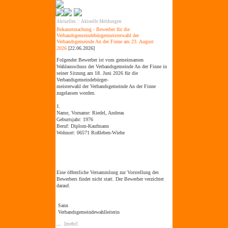
Aktuelles
::
Aktuelle Meldungen
Bekanntmachung - Bewerber für die
Verbandsgemeindebürgermeisterwahl der
Verbandsgemeinde An der Finne am 23. August
2026
[22.06.2026]
Folgender Bewerber ist vom gemeinsamen
Wahlausschuss der Verbandsgemeinde An der Finne in
seiner Sitzung am 18. Juni 2026 für die
Verbandsgemeindebürger-
meisterwahl der Verbandsgemeinde An der Finne
zugelassen worden.
1.
Name, Vorname:
Riedel, Andreas
Geburtsjahr:
1976
Beruf:
Diplom-Kaufmann
Wohnort:
06571 Roßleben-Wiehe
Eine öffentliche Versammlung zur Vorstellung des
Bewerbers findet nicht statt. Der Bewerber verzichtet
darauf.
Sann
Verbandsgemeindewahlleiterin
...
[mehr]