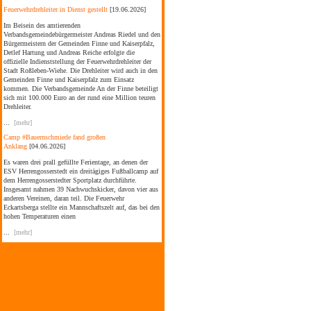
Feuerwehrdrehleiter in Dienst gestellt
[19.06.2026]
Im Beisein des amtierenden
Verbandsgemeindebürgermeister Andreas Riedel und den
Bürgermeistern der Gemeinden Finne und Kaiserpfalz,
Detlef Hartung und Andreas Reiche erfolgte die
offizielle Indienststellung der Feuerwehrdrehleiter der
Stadt Roßleben-Wiehe. Die Drehleiter wird auch in den
Gemeinden Finne und Kaiserpfalz zum Einsatz
kommen. Die Verbandsgemeinde An der Finne beteiligt
sich mit 100.000 Euro an der rund eine Million teuren
Drehleiter.
...
[mehr]
Camp #Bauernschmiede fand großen
Anklang
[04.06.2026]
Es waren drei prall gefüllte Ferientage, an denen der
ESV Herrengosserstedt ein dreitägiges Fußballcamp auf
dem Herrengosserstedter Sportplatz durchführte.
Insgesamt nahmen 39 Nachwuchskicker, davon vier aus
anderen Vereinen, daran teil. Die Feuerwehr
Eckartsberga stellte ein Mannschaftszelt auf, das bei den
hohen Temperaturen einen
...
[mehr]
Sommerfest im Kinderhaus Bad Bibra
[04.06.2026]
Am Kindertag wurde auch das Sommerfest im
Kinderhaus Bad Bibra gefeiert. Der amtierende
Verbandsgemeindebürgermeister Andreas Riedel folgte
der Einladung der Bildungs- und
Kooperationsgesellschaft Burgenlandkreis mbH (BUK)
gemeinsam mit dem stellvertretenden Bürgermeister der