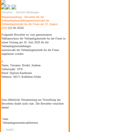
Aktuelles
::
Aktuelle Meldungen
Bekanntmachung - Bewerber für die
Verbandsgemeindebürgermeisterwahl der
Verbandsgemeinde An der Finne am 23. August
2026
[22.06.2026]
Folgender Bewerber ist vom gemeinsamen
Wahlausschuss der Verbandsgemeinde An der Finne in
seiner Sitzung am 18. Juni 2026 für die
Verbandsgemeindebürger-
meisterwahl der Verbandsgemeinde An der Finne
zugelassen worden.
1.
Name, Vorname:
Riedel, Andreas
Geburtsjahr:
1976
Beruf:
Diplom-Kaufmann
Wohnort:
06571 Roßleben-Wiehe
Eine öffentliche Versammlung zur Vorstellung des
Bewerbers findet nicht statt. Der Bewerber verzichtet
darauf.
Sann
Verbandsgemeindewahlleiterin
...
[mehr]