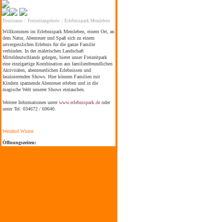
Tourismus
::
Freizeitangebote
:: Erlebnispark Memleben
Willkommen im Erlebnispark Memleben, einem Ort, an
dem Natur, Abenteuer und Spaß sich zu einem
unvergesslichen Erlebnis für die ganze Familie
verbinden. In der malerischen Landschaft
Mitteldeutschlands gelegen, bietet unser Freizeitpark
eine einzigartige Kombination aus familienfreundlichen
Aktivitäten, abenteuerlichen Erlebnissen und
faszinierenden Shows. Hier können Familien mit
Kindern spannende Abenteuer erleben und in die
magische Welt unserer Shows eintauchen.
Weitere Informationen unter
www.erlebnispark.de
oder
unter Tel. 034672 / 69640.
Weinhof Winter
Öffnungszeiten:
ganzjährig, Weinverkauf: wochentags ab 17.00 Uhr,
Sa / So ab 10.00 Uhr, nach Vereinbarung od. gut Glück
Straußwirtschaft: Mai & Juni, Aug. & Sept. idR.
...
[mehr]
letzte Änderung: 09.08.2026