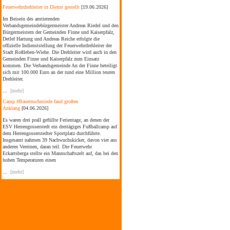
Feuerwehrdrehleiter in Dienst gestellt
[19.06.2026]
Im Beisein des amtierenden
Verbandsgemeindebürgermeister Andreas Riedel und den
Bürgermeistern der Gemeinden Finne und Kaiserpfalz,
Detlef Hartung und Andreas Reiche erfolgte die
offizielle Indienststellung der Feuerwehrdrehleiter der
Stadt Roßleben-Wiehe. Die Drehleiter wird auch in den
Gemeinden Finne und Kaiserpfalz zum Einsatz
kommen. Die Verbandsgemeinde An der Finne beteiligt
sich mit 100.000 Euro an der rund eine Million teuren
Drehleiter.
...
[mehr]
Camp #Bauernschmiede fand großen
Anklang
[04.06.2026]
Es waren drei prall gefüllte Ferientage, an denen der
ESV Herrengosserstedt ein dreitägiges Fußballcamp auf
dem Herrengosserstedter Sportplatz durchführte.
Insgesamt nahmen 39 Nachwuchskicker, davon vier aus
anderen Vereinen, daran teil. Die Feuerwehr
Eckartsberga stellte ein Mannschaftszelt auf, das bei den
hohen Temperaturen einen
...
[mehr]
Sommerfest im Kinderhaus Bad Bibra
[04.06.2026]
Am Kindertag wurde auch das Sommerfest im
Kinderhaus Bad Bibra gefeiert. Der amtierende
Verbandsgemeindebürgermeister Andreas Riedel folgte
der Einladung der Bildungs- und
Kooperationsgesellschaft Burgenlandkreis mbH (BUK)
gemeinsam mit dem stellvertretenden Bürgermeister der