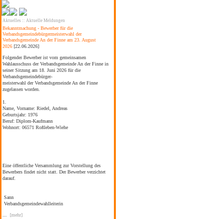
Aktuelles
::
Aktuelle Meldungen
Bekanntmachung - Bewerber für die
Verbandsgemeindebürgermeisterwahl der
Verbandsgemeinde An der Finne am 23. August
2026
[22.06.2026]
Folgender Bewerber ist vom gemeinsamen
Wahlausschuss der Verbandsgemeinde An der Finne in
seiner Sitzung am 18. Juni 2026 für die
Verbandsgemeindebürger-
meisterwahl der Verbandsgemeinde An der Finne
zugelassen worden.
1.
Name, Vorname:
Riedel, Andreas
Geburtsjahr:
1976
Beruf:
Diplom-Kaufmann
Wohnort:
06571 Roßleben-Wiehe
Eine öffentliche Versammlung zur Vorstellung des
Bewerbers findet nicht statt. Der Bewerber verzichtet
darauf.
Sann
Verbandsgemeindewahlleiterin
...
[mehr]